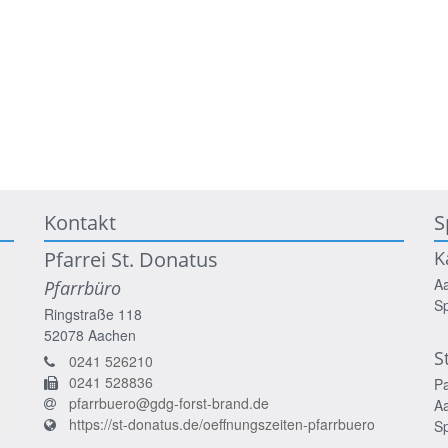
Kontakt
S
Pfarrei St. Donatus
K
A
Pfarrbüro
S
Ringstraße 118
52078
Aachen
S
0241 526210
0241 528836
P
pfarrbuero@gdg-forst-brand.de
A
https://st-donatus.de/oeffnungszeiten-pfarrbuero
S