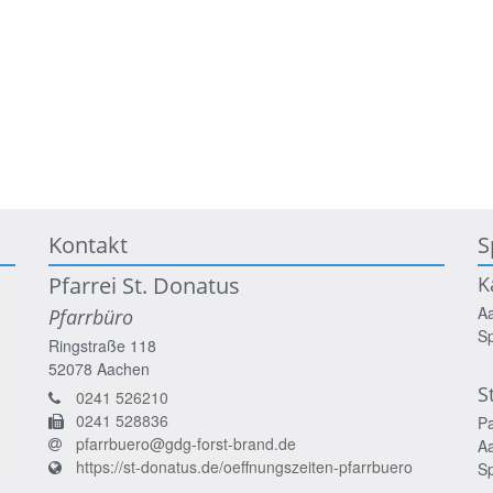
Kontakt
S
Pfarrei St. Donatus
K
A
Pfarrbüro
S
Ringstraße 118
52078
Aachen
S
0241 526210
0241 528836
P
pfarrbuero@gdg-forst-brand.de
A
https://st-donatus.de/oeffnungszeiten-pfarrbuero
S