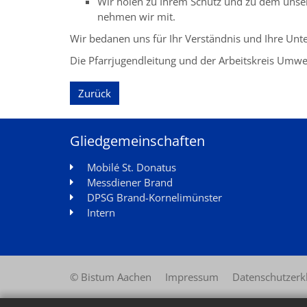
Wir holen zu Ihrem Schutz und zu dem unser
nehmen wir mit.
Wir bedanen uns für Ihr Verständnis und Ihre Unt
Die Pfarrjugendleitung und der Arbeitskreis Umwe
Zurück
Gliedgemeinschaften
Mobilé St. Donatus
Messdiener Brand
DPSG Brand-Kornelimünster
Intern
© Bistum Aachen
Impressum
Datenschutzerk