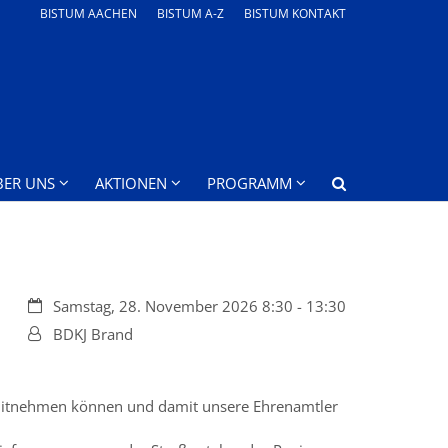
BISTUM AACHEN
BISTUM A-Z
BISTUM KONTAKT
BER UNS
AKTIONEN
PROGRAMM
Datum:
Samstag, 28. November 2026 8:30 - 13:30
Von:
BDKJ Brand
er mitnehmen können und damit unsere Ehrenamtler