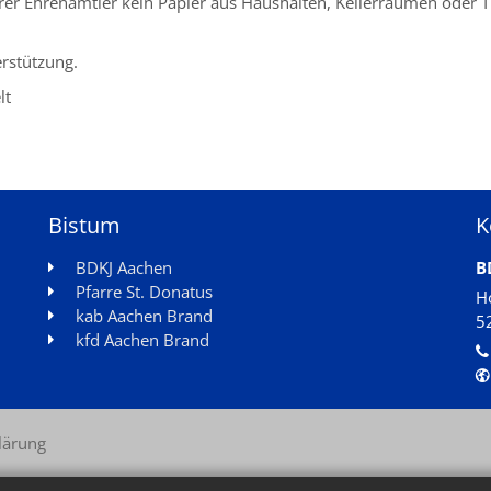
er Ehrenamtler kein Papier aus Haushalten, Kellerräumen oder T
erstützung.
lt
Bistum
K
BDKJ Aachen
B
Pfarre St. Donatus
H
kab Aachen Brand
5
kfd Aachen Brand
lärung