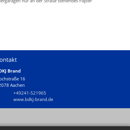
iefgaragen nur an der Straße stehendes Papier
ontakt
DKJ Brand
ochstraße 16
2078
Aachen
+49241-521965
www.bdkj-brand.de