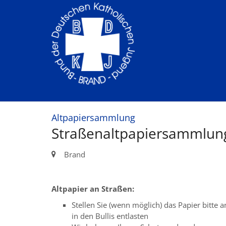
Zum Inhalt springen
:
Altpapiersammlung
Straßenaltpapiersammlun
Ort:
Brand
Altpapier an Straßen:
Stellen Sie (wenn möglich) das Papier bitt
in den Bullis entlasten