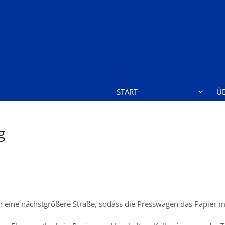
START
AKTUELLES
Ü
g
e an eine nächstgrößere Straße, sodass die Presswagen das Papi