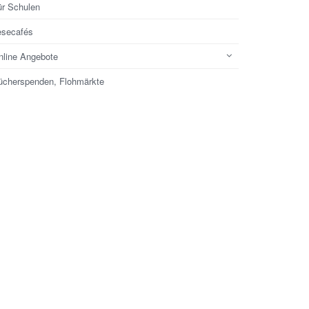
ür Schulen
esecafés
nline Angebote
ücherspenden, Flohmärkte