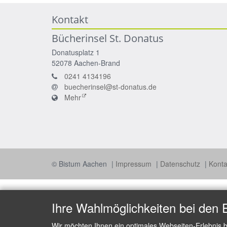
Kontakt
Bücherinsel St. Donatus
Donatusplatz 1
52078
Aachen-Brand
0241 4134196
buecherinsel@st-donatus.de
Mehr
© Bistum Aachen
Impressum
Datenschutz
Konta
Ihre Wahlmöglichkeiten bei den 
Wir möchten Ihnen ein optimales Webseiten-Erlebnis b