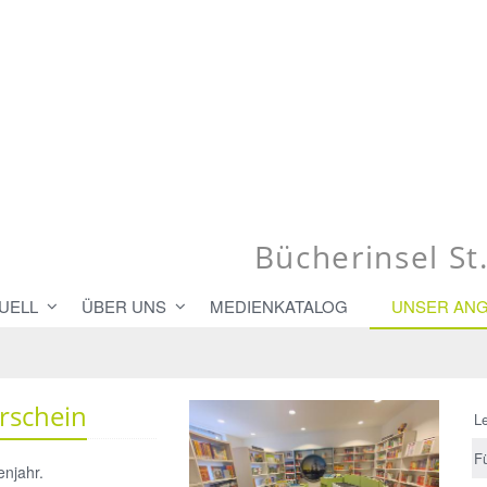
Bücherinsel S
UELL
ÜBER UNS
MEDIENKATALOG
UNSER AN
erschein
L
Fü
enjahr.