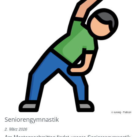
© surang - Flaticon
Seniorengymnastik
2. März 2026
Am Montagnachmittag findet unsere Seniorengymnastik