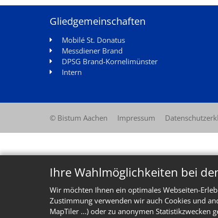
Gliedgemeinschaften
Mobilé St. Donatus
Messdiener Brand
DPSG Brand-Kornelimünster
Intern
© Bistum Aachen
Impressum
Datenschutzerk
Ihre Wahlmöglichkeiten bei de
Wir möchten Ihnen ein optimales Webseiten-Erlebn
Zustimmung verwenden wir auch Cookies und ander
MapTiler ...) oder zu anonymen Statistikzwecken g