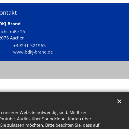
ontakt
DKJ Brand
ochstraße 16
2078
Aachen
+49241-521965
www.bdkj-brand.de
✕
n unserer Website notwendig sind. Mit Ihrer
Youtube, Audios über Soundcloud, Karten über
Sie zulassen möchten. Bitte beachten Sie, dass auf