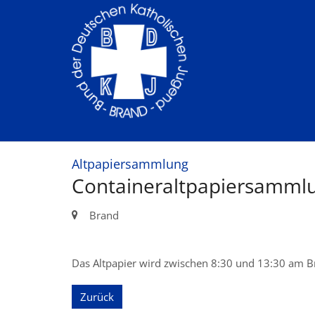
Zum Inhalt springen
:
Altpapiersammlung
Containeraltpapiersamml
Ort:
Brand
Das Altpapier wird zwischen 8:30 und 13:30 am
Zurück