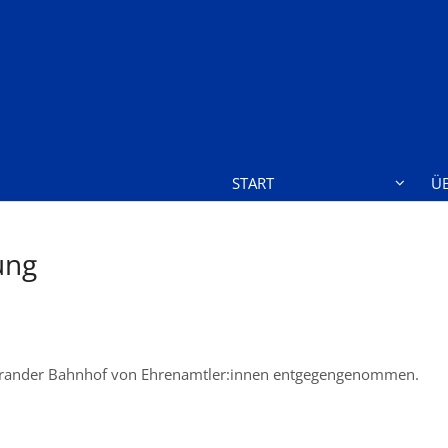
START
AKTUELLES
Ü
ung
 Brander Bahnhof von Ehrenamtler:innen entgegengenommen.