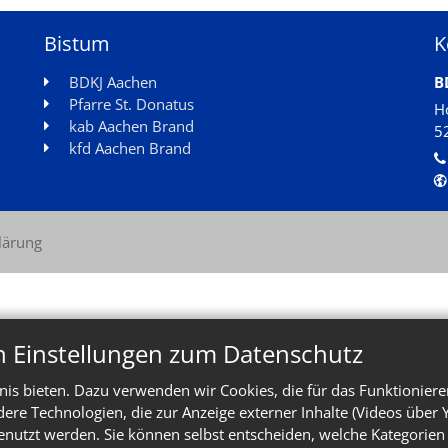
Bistum
K
BDKJ Aachen
B
Pfarre St. Donatus
H
kab Aachen Brand
5
kfd Aachen Brand
lärung
n Einstellungen zum Datenschutz
is bieten. Dazu verwenden wir Cookies, die für das Funktioniere
e Technologien, die zur Anzeige externer Inhalte (Videos über 
enutzt werden. Sie können selbst entscheiden, welche Kategorien 