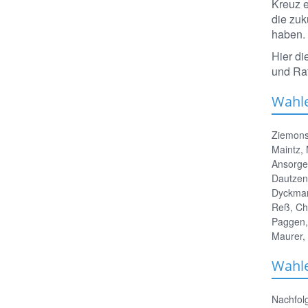
Kreuz e
die zuk
haben.
Hier di
und Ra
Wahle
Ziemons
Maintz, 
Ansorge,
Dautzenb
Dyckmans
Reß, Chr
Paggen, 
Maurer, 
Wahle
Nachfol