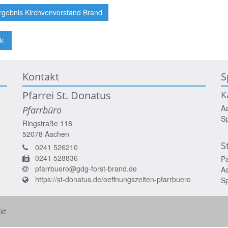
gebnis Kirchvenvorstand Brand
k
Kontakt
S
Pfarrei St. Donatus
K
A
Pfarrbüro
S
Ringstraße 118
52078
Aachen
S
0241 526210
0241 528836
P
pfarrbuero@gdg-forst-brand.de
A
https://st-donatus.de/oeffnungszeiten-pfarrbuero
S
kt