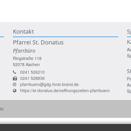
Kontakt
S
Pfarrei St. Donatus
K
A
Pfarrbüro
S
Ringstraße 118
52078
Aachen
S
0241 526210
0241 528836
P
pfarrbuero@gdg-forst-brand.de
A
https://st-donatus.de/oeffnungszeiten-pfarrbuero
S
kt