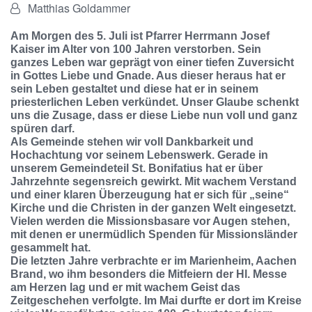
Von:
Matthias Goldammer
Am Morgen des 5. Juli ist Pfarrer Herrmann Josef
Kaiser im Alter von 100 Jahren verstorben. Sein
ganzes Leben war geprägt von einer tiefen Zuversicht
in Gottes Liebe und Gnade. Aus dieser heraus hat er
sein Leben gestaltet und diese hat er in seinem
priesterlichen Leben verkündet. Unser Glaube schenkt
uns die Zusage, dass er diese Liebe nun voll und ganz
spüren darf.
Als Gemeinde stehen wir voll Dankbarkeit und
Hochachtung vor seinem Lebenswerk. Gerade in
unserem Gemeindeteil St. Bonifatius hat er über
Jahrzehnte segensreich gewirkt. Mit wachem Verstand
und einer klaren Überzeugung hat er sich für „seine“
Kirche und die Christen in der ganzen Welt eingesetzt.
Vielen werden die Missionsbasare vor Augen stehen,
mit denen er unermüdlich Spenden für Missionsländer
gesammelt hat.
Die letzten Jahre verbrachte er im Marienheim, Aachen
Brand, wo ihm besonders die Mitfeiern der Hl. Messe
am Herzen lag und er mit wachem Geist das
Zeitgeschehen verfolgte. Im Mai durfte er dort im Kreise