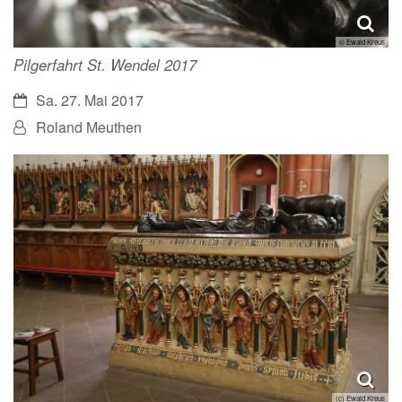
© Ewald Kreus
Pilgerfahrt St. Wendel 2017
Datum:
Sa. 27. Mai 2017
Von:
Roland Meuthen
(c) Ewald Kreus