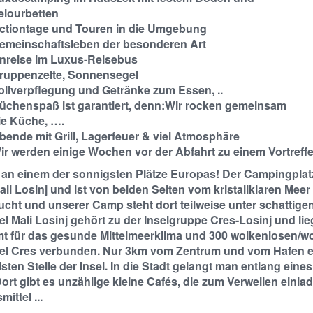
elourbetten
ctiontage und Touren in die Umgebung
emeinschaftsleben der besonderen Art
nreise im Luxus-Reisebus
ruppenzelte, Sonnensegel
ollverpflegung und Getränke zum Essen, ..
üchenspaß ist garantiert, denn:Wir rocken gemeinsam
ie Küche, ….
bende mit Grill, Lagerfeuer & viel Atmosphäre
ir werden einige Wochen vor der Abfahrt zu einem Vortreffen 
 an einem der sonnigsten Plätze Europas! Der Campingplatz 
ali Losinj und ist von beiden Seiten vom kristallklaren Mee
cht und unserer Camp steht dort teilweise unter schattigen
el Mali Losinj gehört zu der Inselgruppe Cres-Losinj und lie
t für das gesunde Mittelmeerklima und 300 wolkenlosen/wo
sel Cres verbunden. Nur 3km vom Zentrum und vom Hafen ent
sten Stelle der Insel. In die Stadt gelangt man entlang ei
Dort gibt es unzählige kleine Cafés, die zum Verweilen einl
ittel ...