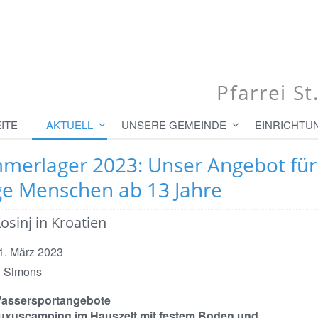
Pfarrei S
ITE
AKTUELL
UNSERE GEMEINDE
EINRICHTU
merlager 2023: Unser Angebot für
ge Menschen ab 13 Jahre
osinj in Kroatien
 1. März 2023
l Simons
assersportangebote
uxuscamping im Hauszelt mit festem Boden und