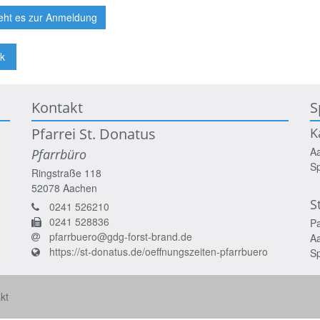
eht es zur Anmeldung
k
Kontakt
S
Pfarrei St. Donatus
K
A
Pfarrbüro
S
Ringstraße 118
52078
Aachen
S
0241 526210
0241 528836
P
pfarrbuero@gdg-forst-brand.de
A
https://st-donatus.de/oeffnungszeiten-pfarrbuero
S
kt