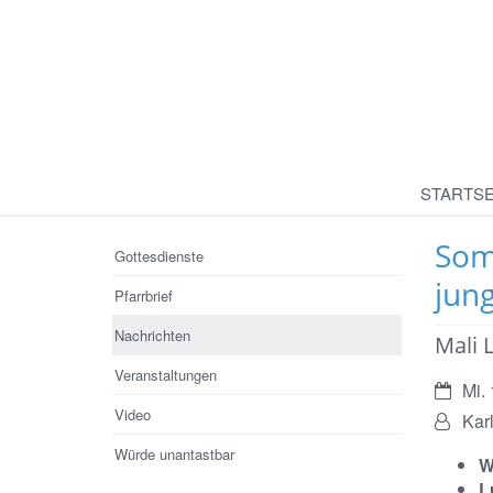
STARTSE
Som
Gottesdienste
jun
Pfarrbrief
Nachrichten
Mali L
Veranstaltungen
Datum:
Mi.
Video
Von:
Kar
Würde unantastbar
W
L