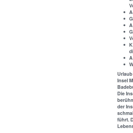
V
A
G
A
G
V
K
d
A
W
Urlaub
Insel M
Badebu
Die Ins
berühm
der In
schmal
führt. 
Lebensm