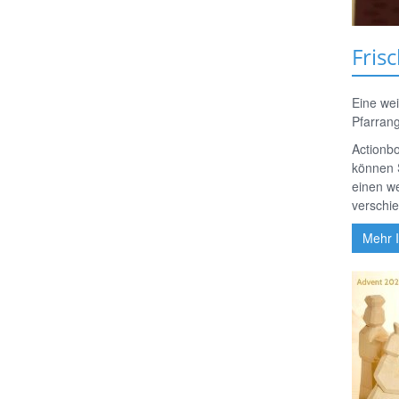
Fris
Eine wei
Pfarrang
Actionbo
können 
einen w
verschie
Mehr 