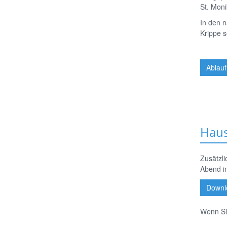
St. Mon
In den n
Krippe s
Ablauf
Haus
Zusätzli
Abend im
Downl
Wenn Si