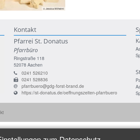
© Jessica Wilhelmi
Kontakt
S
Pfarrei St. Donatus
K
A
Pfarrbüro
S
Ringstraße 118
52078
Aachen
S
0241 526210
0241 528836
P
pfarrbuero@gdg-forst-brand.de
A
https://st-donatus.de/oeffnungszeiten-pfarrbuero
S
kt
Einstellungen zum Datenschutz