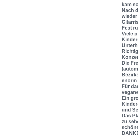
kam so
Nach d
wieder
Gitarri
Fest r
Viele 
Kinder
Unterh
Richti
Konzer
Die Fr
(automa
Bezirk
enorm w
Für da
vegane
Ein gr
Kinder
und Se
Das Pf
zu seh
schöne
DANKE 