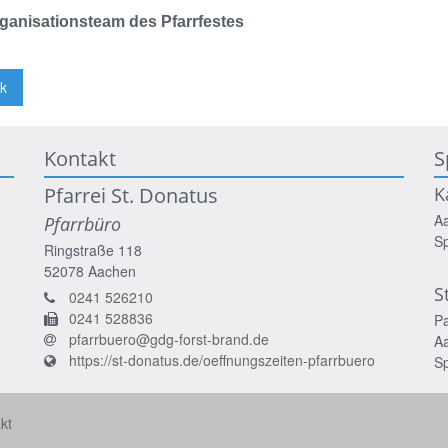
ganisationsteam des Pfarrfestes
k
Kontakt
S
Pfarrei St. Donatus
K
A
Pfarrbüro
S
Ringstraße 118
52078
Aachen
S
0241 526210
0241 528836
P
pfarrbuero@gdg-forst-brand.de
A
https://st-donatus.de/oeffnungszeiten-pfarrbuero
S
kt