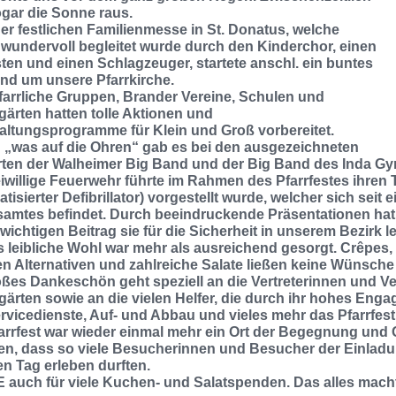
gar die Sonne raus.
er festlichen Familienmesse in St. Donatus, welche
 wundervoll begleitet wurde durch den Kinderchor, einen
sten und einen Schlagzeuger, startete anschl. ein buntes
und um unsere Pfarrkirche.
pfarrliche Gruppen, Brander Vereine, Schulen und
gärten hatten tolle Aktionen und
altungsprogramme für Klein und Groß vorbereitet.
g „was auf die Ohren“ gab es bei den ausgezeichneten
ten der Walheimer Big Band und der Big Band des Inda G
eiwillige Feuerwehr führte im Rahmen des Pfarrfestes ihren 
tisierter Defibrillator) vorgestellt wurde, welcher sich seit
samtes befindet. Durch beeindruckende Präsentationen hat
ichtigen Beitrag sie für die Sicherheit in unserem Bezirk lei
s leibliche Wohl war mehr als ausreichend gesorgt. Crêpes,
n Alternativen und zahlreiche Salate ließen keine Wünsche 
oßes Dankeschön geht speziell an die Vertreterinnen und Ve
gärten sowie an die vielen Helfer, die durch ihr hohes Enga
rvicedienste, Auf- und Abbau und vieles mehr das Pfarrfest
arrfest war wieder einmal mehr ein Ort der Begegnung und
en, dass so viele Besucherinnen und Besucher der Einladun
n Tag erleben durften.
auch für viele Kuchen- und Salatspenden. Das alles macht 