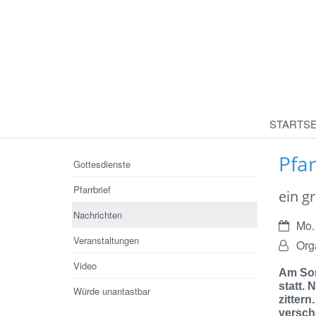
STARTSE
Pfar
Gottesdienste
Pfarrbrief
ein g
Nachrichten
Datum:
Mo. 
Veranstaltungen
Von:
Org
Video
Am Son
statt. 
Würde unantastbar
zittern
versch