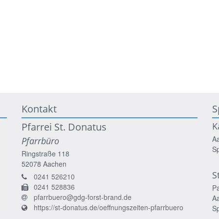
Kontakt
S
Pfarrei St. Donatus
K
A
Pfarrbüro
S
Ringstraße 118
52078
Aachen
S
0241 526210
0241 528836
P
pfarrbuero@gdg-forst-brand.de
A
https://st-donatus.de/oeffnungszeiten-pfarrbuero
S