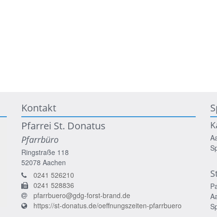
Kontakt
S
Pfarrei St. Donatus
K
A
Pfarrbüro
S
Ringstraße 118
52078
Aachen
S
0241 526210
0241 528836
P
pfarrbuero@gdg-forst-brand.de
A
https://st-donatus.de/oeffnungszeiten-pfarrbuero
S