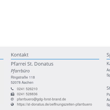
Kontakt
S
Pfarrei St. Donatus
K
A
Pfarrbüro
S
Ringstraße 118
52078
Aachen
S
0241 526210
0241 528836
P
pfarrbuero@gdg-forst-brand.de
A
https://st-donatus.de/oeffnungszeiten-pfarrbuero
S