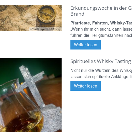
Erkundungswoche in der G
Brand
Pfarrfeste, Fahrten, Whisky-Ta
„Wenn ihr mich sucht, dann lasse
© Ylanite Koppens auf Pixabay
führen die Heiligtumsfahrten nac
Weiter lesen
Spirituelles Whisky Tastin
Nicht nur die Wurzeln des Whiskys
lassen sich spirituelle Anklänge fi
Weiter lesen