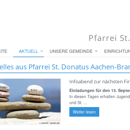
Pfarrei S
ITE
AKTUELL
UNSERE GEMEINDE
EINRICHTU
elles aus Pfarrei St. Donatus Aachen-Bra
Infoabend zur nächsten Fi
Einladungen für den 13. Sept
In diesen Tagen erhalten Jugend
und St. ...
Weiter lesen
© twinlilli / pixelio.de