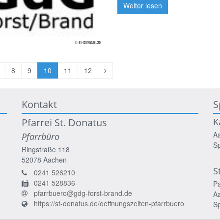
Weiter lesen
© st-donatus.de
orherige
Nächste
8
9
10
11
12
eite
Seite
Kontakt
S
Pfarrei St. Donatus
K
A
Pfarrbüro
S
Ringstraße 118
52078
Aachen
S
0241 526210
0241 528836
P
pfarrbuero@gdg-forst-brand.de
A
https://st-donatus.de/oeffnungszeiten-pfarrbuero
S