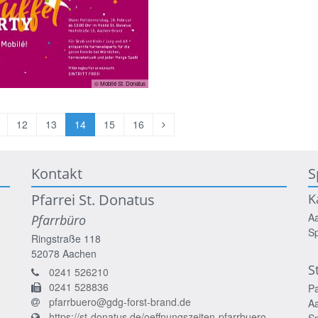
© Mobilé St. Donatus
orherige
Nächste
12
13
14
15
16
eite
Seite
Kontakt
S
Pfarrei St. Donatus
K
A
Pfarrbüro
S
Ringstraße 118
52078
Aachen
S
0241 526210
0241 528836
P
pfarrbuero@gdg-forst-brand.de
A
https://st-donatus.de/oeffnungszeiten-pfarrbuero
S