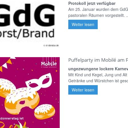
Protokoll jetzt verfügbar
Am 25. Januar wurden dem GdG-R
pastoralen Räumen vorgestellt. ..
Weiter lesen
© st-donatus.de
Puffelparty im Mobilé am 
ungezwungene lockere Karneva
Mit Kind und Kegel, Jung und Alt
Getränke und Würstchen ist gesor
Weiter lesen