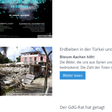
© BDKJ-Brand
Erdbeben in der Türkei und
Bistum Aachen hilft!
Die Bilder, die uns aus Syrien u
bedrückend. Die Zahl der Toten ist
Weiter lesen
© Lt. Cmdr. Gary Brunette, USCDCP auf pixnio.com
Der GdG-Rat hat getagt