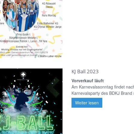
© Martin-Luther-Kirche
KJ Ball 2023
Vorverkauf läuft
Am Karnevalssonntag findet nach
Karnevalsparty des BDKJ Brand sta
Weiter lesen