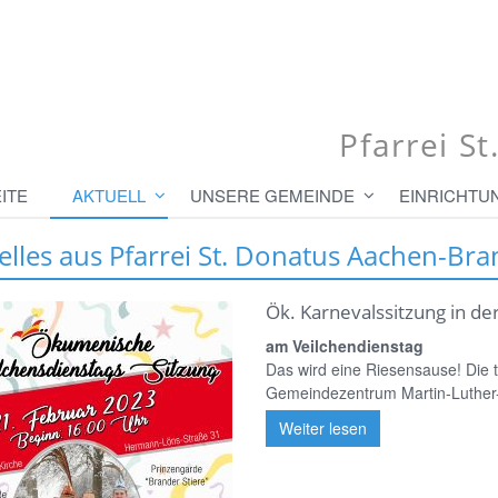
Pfarrei S
ITE
AKTUELL
UNSERE GEMEINDE
EINRICHTU
elles aus Pfarrei St. Donatus Aachen-Bra
Ök. Karnevalssitzung in de
am Veilchendienstag
Das wird eine Riesensause! Die t
Gemeindezentrum Martin-Luther-K
Weiter lesen