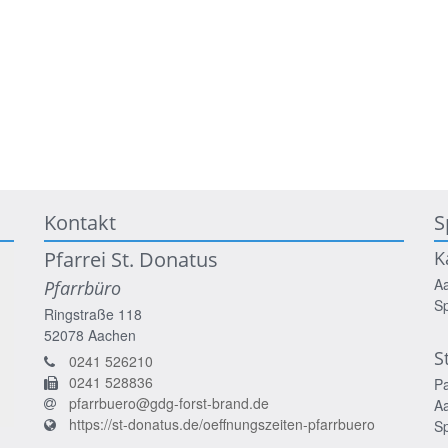
Kontakt
S
Pfarrei St. Donatus
K
A
Pfarrbüro
S
Ringstraße 118
52078
Aachen
S
0241 526210
0241 528836
P
pfarrbuero@gdg-forst-brand.de
A
https://st-donatus.de/oeffnungszeiten-pfarrbuero
S