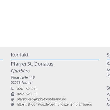
Kontakt
S
Pfarrei St. Donatus
K
A
Pfarrbüro
S
Ringstraße 118
52078
Aachen
S
0241 526210
0241 528836
P
pfarrbuero@gdg-forst-brand.de
A
https://st-donatus.de/oeffnungszeiten-pfarrbuero
S