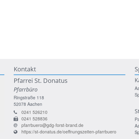
Kontakt
S
Pfarrei St. Donatus
K
A
Pfarrbüro
S
Ringstraße 118
52078
Aachen
S
0241 526210
0241 528836
P
pfarrbuero@gdg-forst-brand.de
A
https://st-donatus.de/oeffnungszeiten-pfarrbuero
S