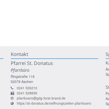
Kontakt
S
Pfarrei St. Donatus
K
A
Pfarrbüro
S
Ringstraße 118
52078
Aachen
S
0241 526210
0241 528836
P
pfarrbuero@gdg-forst-brand.de
A
https://st-donatus.de/oeffnungszeiten-pfarrbuero
S