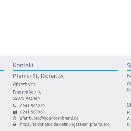
Kontakt
S
Pfarrei St. Donatus
K
A
Pfarrbüro
S
Ringstraße 118
52078
Aachen
S
0241 526210
0241 528836
P
pfarrbuero@gdg-forst-brand.de
A
https://st-donatus.de/oeffnungszeiten-pfarrbuero
S