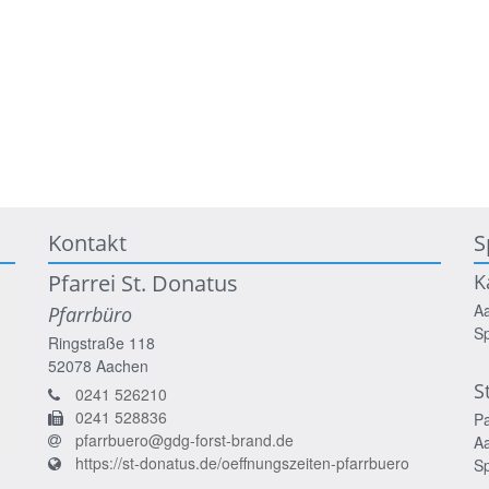
Kontakt
S
Pfarrei St. Donatus
K
A
Pfarrbüro
S
Ringstraße 118
52078
Aachen
S
0241 526210
0241 528836
P
pfarrbuero@gdg-forst-brand.de
A
https://st-donatus.de/oeffnungszeiten-pfarrbuero
S