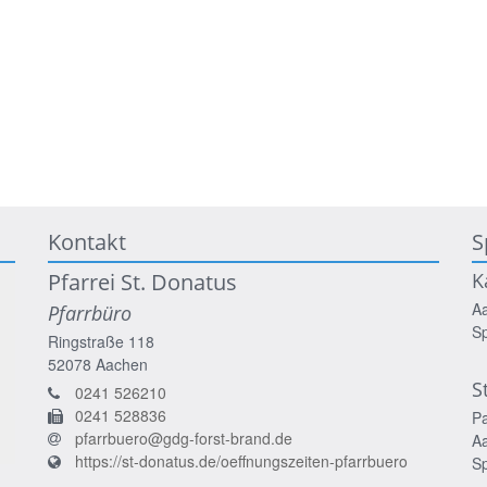
Kontakt
S
Pfarrei St. Donatus
K
A
Pfarrbüro
S
Ringstraße 118
52078
Aachen
S
0241 526210
0241 528836
P
pfarrbuero@gdg-forst-brand.de
A
https://st-donatus.de/oeffnungszeiten-pfarrbuero
S