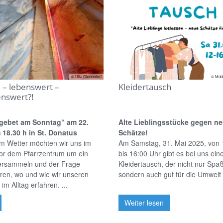
© Ulla Giesendorf
© Mobi
 – lebenswert –
Kleidertausch
enswert?!
gebet am Sonntag“ am 22.
Alte Lieblingsstücke gegen n
 18.30 h in St. Donatus
Schätze!
em Wetter möchten wir uns im
Am Samstag, 31. Mai 2025, von 
vor dem Pfarrzentrum um ein
bis 16:00 Uhr gibt es bei uns ein
ersammeln und der Frage
Kleidertausch, der nicht nur Spa
ren, wo und wie wir unseren
sondern auch gut für die Umwelt i
im Alltag erfahren. ...
Weiter lesen