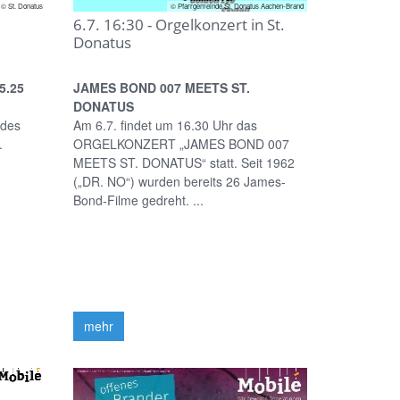
© St. Donatus
© Pfarrgemeinde St. Donatus Aachen-Brand
6.7. 16:30 - Orgelkonzert in St.
Donatus
5.25
JAMES BOND 007 MEETS ST.
DONATUS
 des
Am 6.7. findet um 16.30 Uhr das
.
ORGELKONZERT „JAMES BOND 007
MEETS ST. DONATUS“ statt. Seit 1962
(„DR. NO“) wurden bereits 26 James-
Bond-Filme gedreht. ...
mehr