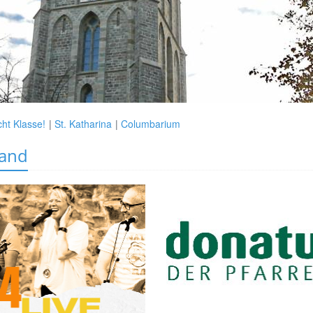
ht Klasse!
St. Katharina
Columbarium
rand