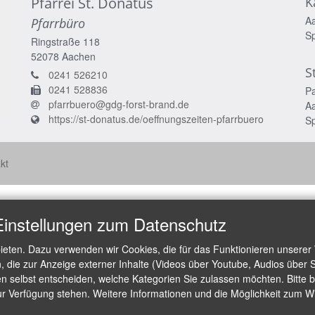
Pfarrei St. Donatus
K
A
Pfarrbüro
S
Ringstraße 118
52078
Aachen
S
0241 526210
0241 528836
P
pfarrbuero@gdg-forst-brand.de
A
https://st-donatus.de/oeffnungszeiten-pfarrbuero
S
kt
Einstellungen zum Datenschutz
ieten. Dazu verwenden wir Cookies, die für das Funktionieren unserer
die zur Anzeige externer Inhalte (Videos über Youtube, Audios über S
 selbst entscheiden, welche Kategorien Sie zulassen möchten. Bitte be
ur Verfügung stehen. Weitere Informationen und die Möglichkeit zum Wid