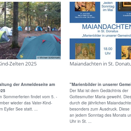
© Michael Schürmann
Kind-Zelten 2025
Maiandachten in St. Donat
altung der Anmeldeseite am
"Marienbilder in unserer Geme
025
Der Mai ist dem Gedächtnis der
n Sommerferien findet vom 5. -
Gottesmutter Maria geweiht. Di
mber wieder das Vater-Kind-
durch die jährlichen Maiandacht
 Eyller See statt. ...
besonders zum Ausdruck. Diese 
an jedem Sonntag des Monats u
Uhr in St. ...