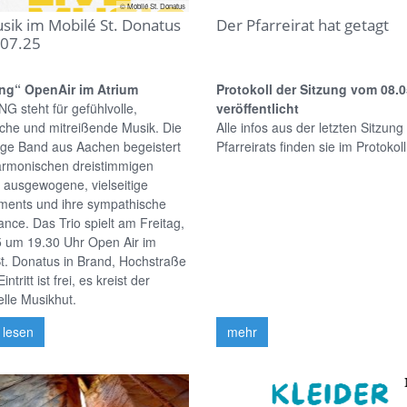
© Mobilé St. Donatus
sik im Mobilé St. Donatus
Der Pfarreirat hat getagt
07.25
ng“ OpenAir im Atrium
Protokoll der Sitzung vom 08.0
 steht für gefühlvolle,
veröffentlicht
che und mitreißende Musik. Die
Alle infos aus der letzten Sitzung
ige Band aus Aachen begeistert
Pfarreirats finden sie im Protokoll
armonischen dreistimmigen
 ausgewogene, vielseitige
ments und ihre sympathische
nce. Das Trio spielt am Freitag,
5 um 19.30 Uhr Open Air im
t. Donatus in Brand, Hochstraße
intritt ist frei, es kreist der
elle Musikhut.
 lesen
mehr