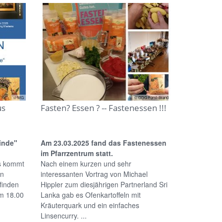
© MG
© GDG Forst-Brand
us
Fasten? Essen ? -- Fastenessen !!!
inde"
Am 23.03.2025 fand das Fastenessen
im Pfarrzentrum statt.
es kommt
Nach einem kurzen und sehr
en
interessanten Vortrag von Michael
finden
Hippler zum diesjährigen Partnerland Sri
m 18.00
Lanka gab es Ofenkartoffeln mit
Kräuterquark und ein einfaches
Linsencurry. ...