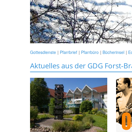
Gottesdienste
Pfarrbrief
Pfarrbüro
Bücherinsel
Ec
Aktuelles aus der GDG Forst-B