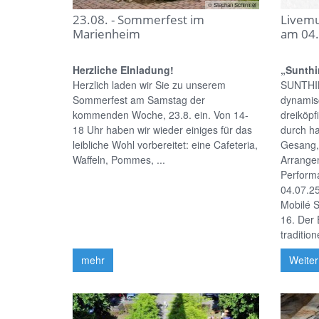
© Stephan Schirmel
23.08. - Sommerfest im
Livemu
Marienheim
am 04.
Herzliche EInladung!
„Sunthi
Herzlich laden wir Sie zu unserem
SUNTHING
Sommerfest am Samstag der
dynamis
kommenden Woche, 23.8. ein. Von 14-
dreiköpf
18 Uhr haben wir wieder einiges für das
durch h
leibliche Wohl vorbereitet: eine Cafeteria,
Gesang,
Waffeln, Pommes, ...
Arrange
Performa
04.07.2
Mobilé S
16. Der E
tradition
mehr
Weiter