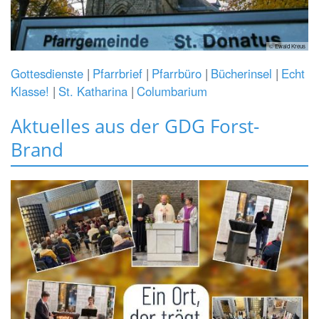
© Ewald Kreus
Gottesdienste
Pfarrbrief
Pfarrbüro
Bücherinsel
Echt
Klasse!
St. Katharina
Columbarium
Aktuelles aus der GDG Forst-
Brand